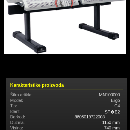
Karakteristike proizvoda
Šifra artikla:
MN100000
Model:
Ergo
Tip:
C4
Ident:
ST�E2
Barkod:
8605019722008
Dužina:
1150 mm
Visina:
740 mm