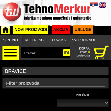
NOVI PROIZVODI
AKCIJA
USLUGE
KONTAKT
REFERENCE
O NAMA
SVI PROIZVODI
KORPA:
Imate
0
proizvoda
BRAVICE
Filter proizvoda
PREČNIK