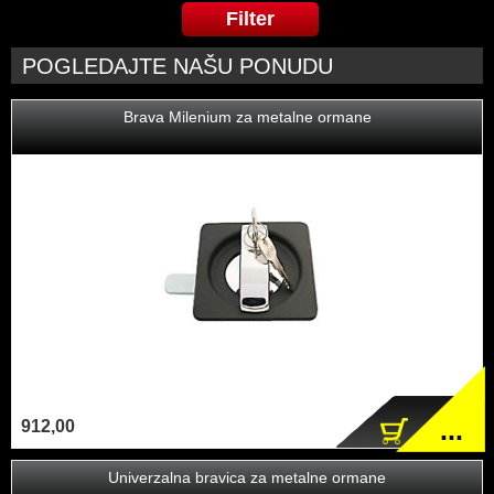
POGLEDAJTE NAŠU PONUDU
Brava Milenium za metalne ormane
...
912,00
Univerzalna bravica za metalne ormane