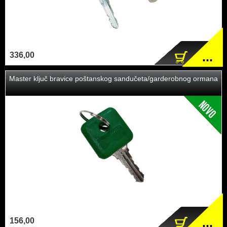
...
336,00
Master ključ bravice poštanskog sandučeta/garderobnog ormana
...
156,00