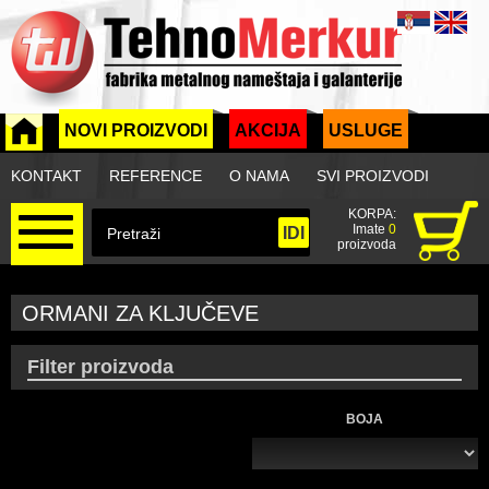
NOVI PROIZVODI
AKCIJA
USLUGE
KONTAKT
REFERENCE
O NAMA
SVI PROIZVODI
KORPA:
Imate
0
proizvoda
ORMANI ZA KLJUČEVE
Filter proizvoda
BOJA