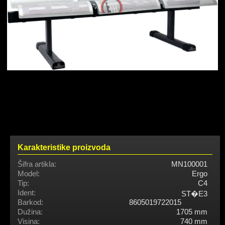
Karakteristike proizvoda
Šifra artikla:
MN100001
Model:
Ergo
Tip:
C4
Ident:
ST�E3
Barkod:
8605019722015
Dužina:
1705 mm
Visina:
740 mm