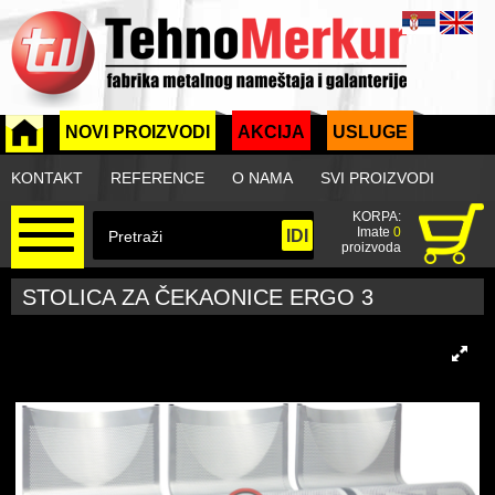
NOVI PROIZVODI
AKCIJA
USLUGE
KONTAKT
REFERENCE
O NAMA
SVI PROIZVODI
KORPA:
Imate
0
proizvoda
STOLICA ZA ČEKAONICE ERGO 3