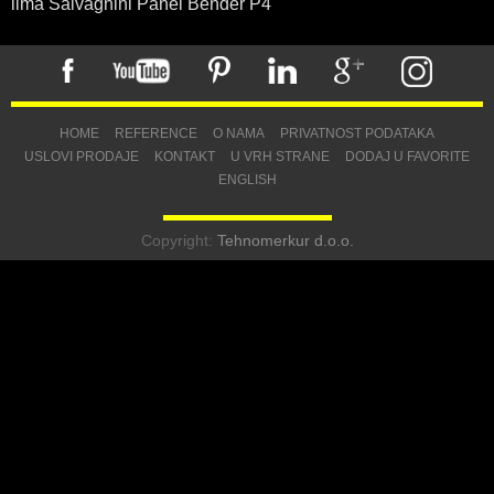
lima Salvagnini Panel Bender P4
HOME
REFERENCE
O NAMA
PRIVATNOST PODATAKA
USLOVI PRODAJE
KONTAKT
U VRH STRANE
DODAJ U FAVORITE
ENGLISH
Copyright:
Tehnomerkur d.o.o.