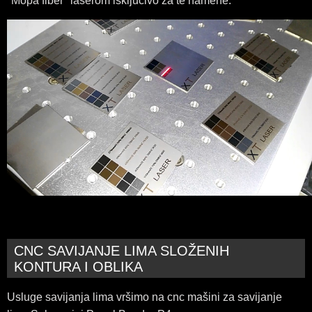
"Mopa fiber" laserom isključivo za te namene.
CNC SAVIJANJE LIMA SLOŽENIH
KONTURA I OBLIKA
Usluge savijanja lima vršimo na cnc mašini za savijanje